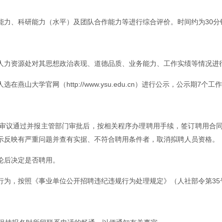
力、科研能力（水平）及团队合作能力等进行综合评价。时间约为30分
人力资源处对其思想政治表现、道德品质、业务能力、工作实绩等情况进
大学官网（http://www.ysu.edu.cn）进行公示，公示期7个工
审议通过并报主管部门审批后，按相关程序办理聘用手续，签订聘用合
示反映有严重问题并查有实据、不符合聘用条件者，取消拟聘人员资格。
论后决定是否聘用。
行为，按照《事业单位公开招聘违纪违规行为处理规定》（人社部令第35