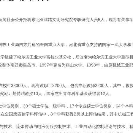
面向社会公开招聘东北亚丝路文明研究院专职研究人员5人，现将有关事
科技工业局四方共建的全国重点大学，河北省重点支持的国家一流大学和
业大学组建了哈尔滨工业大学富拉尔基分校，后改名为哈尔滨工业大学重型
年学校整体南迁秦皇岛市。1997年更名为燕山大学。1998年，由原机械工
校生38000人。现有教职工3200人，包含专职教师2200人，其中，教
者奖励计划特聘教授10人，国家杰出青年科学基金获得者12人。
士学位类别，30个硕士学位一级学科，17个专业硕士学位类别，64个本
。在全国第四轮学科评估中，8个学科获得B类以上评估结果，其中机械工程
与技术、流体传动与电液伺服控制技术、工业自动化控制理论与技术、