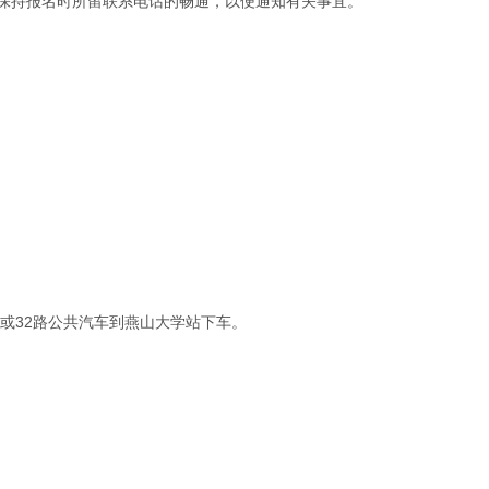
生保持报名时所留联系电话的畅通，以便通知有关事宜。
路或32路公共汽车到燕山大学站下车。