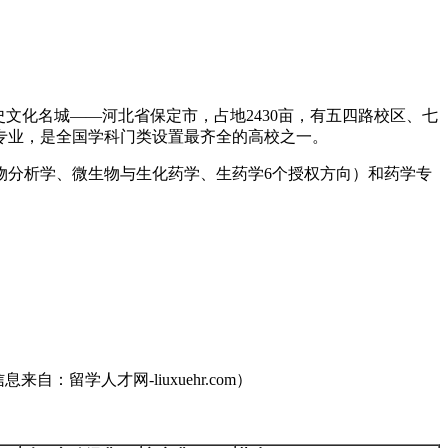
文化名城——河北省保定市，占地2430亩，有五四路校区、七
科专业，是全国学科门类设置最齐全的高校之一。
物分析学、微生物与生化药学、生药学6个授权方向）和药学专
自：留学人才网-liuxuehr.com）