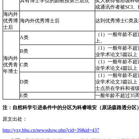
具有博士学位的副教授第三层次
奖人获得省部级科研
或通讯作者被SCI
海内外
优秀博
海内外优秀博士后
达到优秀博士C类及
士后
（1）一般年龄不超
A类
上。
（1）一般年龄不超过
B类
业学术论文5篇以上
海内外
（1）一般年龄不超过
优秀青
C类
业学术论文4篇以上
年博士
（1）一般年龄不超过
D类
业学术论文3篇以上
士点所在学科和省
E类
一般年龄不超过35
注：自然科学引进条件中的分区为科睿唯安（原汤森路透分区
原文出处：
http://yxy.hbu.cn/newsshow.php?cid=39&id=437