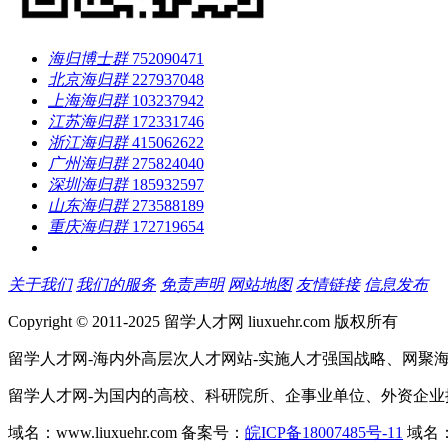
海归博士群
752090471
北京海归群
227937048
上海海归群
103237942
江苏海归群
172331746
浙江海归群
415062622
广州海归群
275824040
深圳海归群
185932597
山东海归群
273588189
重庆海归群
172719654
关于我们
我们的服务
免责声明
网站地图
友情链接
信息发布
Copyright © 2011-2025 留学人才网 liuxuehr.com 版权所有
留学人才网-海内外高层次人才网站-实施人才强国战略、网聚
留学人才网-为国内的高校、科研院所、企事业单位、外资企
域名：www.liuxuehr.com 备案号：
皖ICP备18007485号-11
域名：w