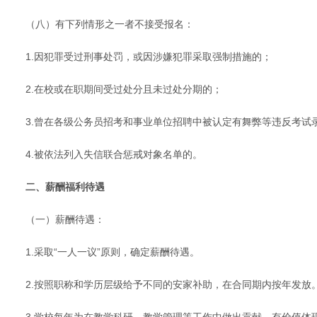
（八）有下列情形之一者不接受报名：
1.因犯罪受过刑事处罚，或因涉嫌犯罪采取强制措施的；
2.在校或在职期间受过处分且未过处分期的；
3.曾在各级公务员招考和事业单位招聘中被认定有舞弊等违反考试
4.被依法列入失信联合惩戒对象名单的。
二、薪酬福利待遇
（一）薪酬待遇：
1.采取“一人一议”原则，确定薪酬待遇。
2.按照职称和学历层级给予不同的安家补助，在合同期内按年发放
3.学校每年为在教学科研、教学管理等工作中做出贡献、有价值体现