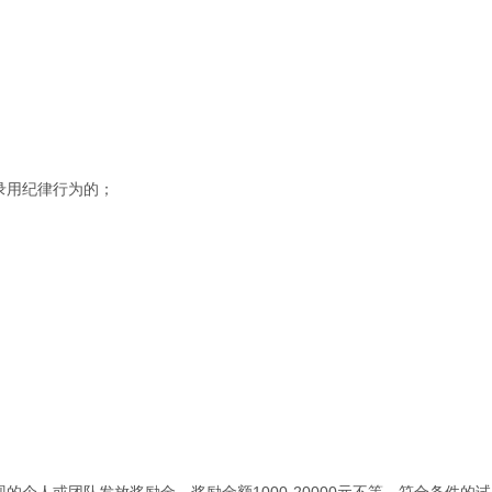
录用纪律行为的；
。
的个人或团队发放奖励金。奖励金额1000-20000元不等，符合条件的