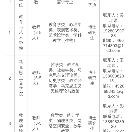
需求专业
数
学历
位
联系人：吴
教
老师
育
教育学类、心理学
联系电话：
与
教师
博士
类、表演艺术类、
152806597
艺
（3-5
研究
1
艺术设计类、学科
88
术
人）
生
教学（生物）
邮箱： 466
学
714803@1
院
63.com
联系人：王
马
哲学类、政治学
老师，
克
类、社会学类、马
联系电话：
思
教师
博士
克思主义理论类、
138603820
主
（3-5
研究
2
历史学类、政治经
15，
义
人）
生
济学、马克思主义
邮箱：4926
学
民族理论与政策
65343 @q
院
q.com
联系人：彭
老师
数
数学类、统计学
联系电话：
教师
博士
理
类、物理学类、网
135998389
（3-5
研究
3
学
络空间安全、数学
20
人）
生
院
教育
邮箱：2427