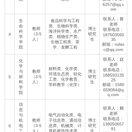
6257@qq.c
om
联系人：蔡
生
食品科学与工程
老师
命
类、生物科学类、
教师
博士
联系电话：
科
海洋科学类、水产
（3-5
研究
4
187503560
学
类、植物生产类、
人）
生
35
学
生物工程类、茶
邮箱：nslas
院
学、发酵工程
c@qq.com
联系人：赵
化
老师
学
材料类、化学类、
联系电话：
与
教师
博士
环境生态类、轻化
188593135
材
（3-5
研究
5
工类、化学教育、
25
料
人）
生
学科教学（化学）
邮箱：1580
学
659084@q
院
q.com
信
联系人：赖
息
老师
与
电气自动化类、电
联系电话：
机
教师
子信息类、通信信
博士
138050657
电
（3-5
息类、机械类、计
研究
6
81
工
人）
算机硬件技术类、
生