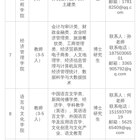
邮箱：1781
程
土建类
8250@qq.c
学
om
院
会计与审计类、财
政金融类、农业经
联系人：孙
济管理类、旅游餐
经
老师
饮类、工商管理
济
联系电话：
教师
类、经济贸易类、
博士
管
187503065
（3-5
电子商务、人文地
研究
7
理
01
人）
理学、经济信息管
生
学
邮箱：3365
理与计算机应用、
院
905792@q
经济管理统计、数
q.com
据科学与大数据技
术
中国语言文学类、
联系人：何
语
新闻传播学类、经
老师
言
济学、学科教学
联系电话：
与
教师
博士
（英语）、英语语
151593709
文
（3-5
研究
8
言文学、外国语言
19
化
人）
生
学及应用语言学、
邮箱：5625
学
文化创意与文化产
65409@qq.
院
com
业、语文教育