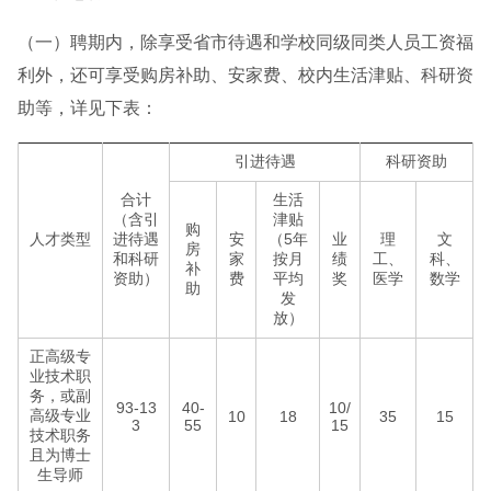
（一）聘期内，除享受省市待遇和学校同级同类人员工资福
利外，还可享受购房补助、安家费、校内生活津贴、科研资
助等，详见下表：
引进待遇
科研资助
合计
生活
（含引
津贴
购
人才类型
进待遇
安
（5年
业
理
文
房
和科研
家
按月
绩
工、
科、
补
资助）
费
平均
奖
医学
数学
助
发
放）
正高级专
业技术职
务，或副
93-13
40-
10/
高级专业
10
18
35
15
3
55
15
技术职务
且为博士
生导师