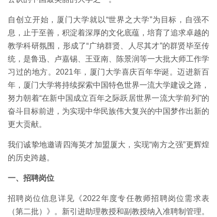
自创立开始，厦门大学就以“世界之大学”为目标，自强不
息，止于至善，积淀着深厚的文化底蕴，培育了追求卓越的
教学科研氛围，形成了“广纳群贤、人尽其才”的群贤毕至传
统，是鲁迅、卢嘉锡、王亚南、陈景润等一大批大师工作学
习过的地方。2021年，厦门大学喜庆百年华诞。迈进新百
年，厦门大学将持续探索中国特色世界一流大学建设之路，
努力朝着“在新中国成立百年之际跃居世界一流大学前列”的
奋斗目标前进，为实现中华民族伟大复兴的中国梦作出新的
更大贡献。
我们诚挚地邀请四海英才加盟厦大，实现“南方之强”更辉煌
的历史跨越。
一、招聘岗位
招聘岗位信息详见《
2022年度专任教师招聘岗位需求表
（第二批）
》。新引进助理教授和副教授纳入准聘制管理。