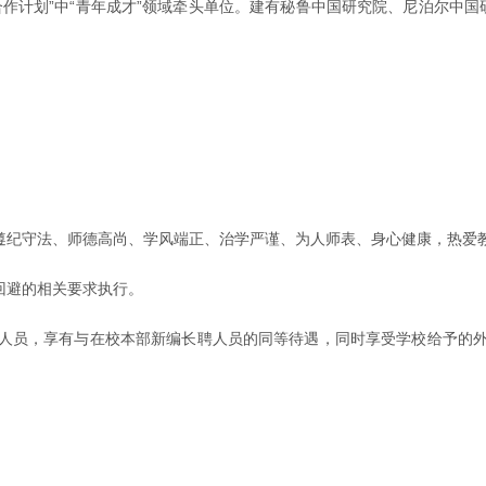
0合作计划”中“青年成才”领域牵头单位。建有秘鲁中国研究院、尼泊尔
，遵纪守法、师德高尚、学风端正、治学严谨、为人师表、身心健康，热爱
回避的相关要求执行。
聘人员，享有与在校本部新编长聘人员的同等待遇，同时享受学校给予的