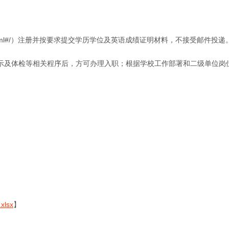
cn/zp.html#/）注册并按要求提交学历学位及英语成绩证明材料，‌不接受邮件投递‌
示及体检等相关程序后，方可办理入职；根据学校工作部署和二级单位岗
lsx
】