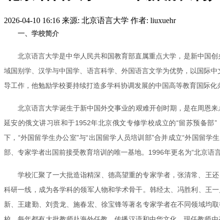
2026-04-10 16:16
来源: 北京语言大学
作者: liuxuehr
一、学校简介
北京语言大学是中华人民共和国教育部直属重点大学，是新中国创办
域国别学、汉学与中国学、语言科学、外国语言文学为优势，以国际中文
导工作，他勉励学校要持续打造多学科协调发展的中国高等教育国际化
北京语言大学诞生于新中国外交事业的艰难开创时期，是在周恩来
延安的俄文讲习班和于1952年北京俄文专修学校成立的“留苏预备部”
下，“外国留学生办公室”与“出国留学人员培训部”合并成立“外国留学
部、专家学者出国前接受教育培训的唯一基地。1996年更名为“北京语言文
学校汇聚了一大批造诣精深、德高望重的专家学者，张清常、王还
科研一线，成为各学科的领军人物和学术骨干。韩经太、冯胜利、王一
新、王建勤、刘贵龙、施春宏、徐宝锋等著名专家学者在不同领域均取
校，每年都有大批教师赴海外任教，传播汉语和中华文化。现任教师中