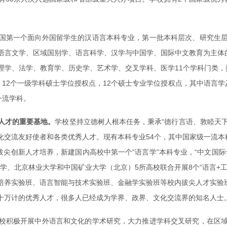
国第一个面向外国留学生的汉语言本科专业，第一批本科层次、研究生
语言文学、区域国别学、语言科学、汉学与中国学、国际中文教育为主体的
理学、法学、教育学、历史学、艺术学、交叉学科、医学11个学科门类，
12个一级学科硕士学位授权点，12个硕士专业学位授权点，其中语言
一流学科。
人才的重要基地。
学校坚持立德树人根本任务，秉承“德行言语、敦睦天下
交流友好使者和各类优秀人才。现有本科专业54个，其中国家级一流本
拔尖创新人才培养，新建国内高校中第一个“语言学”本科专业，“中文国
大学、北京林业大学和中国矿业大学（北京）5所高校联合开展8个“语言+
养实验班、语言智能与技术实验班、金融学实验班等校内拔尖人才实验班
十万计的优秀人才，很多人已经成为学界、政界、文化交流界的知名人士
校积极开展中外语言和文化的学术研究，大力推进学科交叉研究，在区