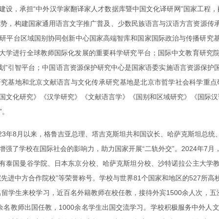
建设，承担“中外汉学家翻译家人才数据库暨中国文化译研网”国家工程，
优势，构建国家通用语言文字推广普及、少数民族语言与汉语方言资源传
科研平台区域国别协同创新中心国家高端智库和国家国际政治与传播研究
大学进行全球教师国际化发展的重要科学研究平台；国际中文教育研究
计划”引智平台；中国语言资源保护研究中心是国家语委实施语言资源保
究基地和北京文献语言与文化传承研究基地是北京市哲学社会科学重点
中国文化研究》《汉学研究》《文献语言学》《国别和区域研究》《国际汉语
”。
023年8月以来，格鲁吉亚总理、塔吉克斯坦共和国议长、哈萨克斯坦总
增强了学校在国际社会的影响力，助力国家开展“二轨外交”。2024年7
有泰国曼谷学院、日本东京分校、哈萨克斯坦分校、沙特诺拉公主大学
院先进中方合作院校”等荣誉称号。学校与世界81个国家和地区的527所
余名留学生来校学习，近百名外籍教师在校任教，接待外宾1500余人次，
余名教师出国任教，1000余名学生出国交流学习。学校积极服务中外人