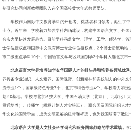
别研究协同创新教师团队入选全国高校黄大年式教师团队。
学校作为国际中文教育学科的开创者、奠基者和引领者，诞生了中
士点。近年来，学校着力加强学科内涵建设，构建中国语言文学、外国
合实力呈快速发展趋势。目前学科涵盖文学、理学、工学、经济学、管
士学位授权点和国际中文教育博士专业学位授权点，2个博士后流动站，
市二级重点学科10个，中国语言文学与区域国别学2个学科入选北京市
北京语言大学是培养知华友华国际人才的排头兵和培养各领域优秀
养具备专业知识、人文素养、国际视野、创新精神和实践能力的中外文化
流专业1个，国家级特色专业7个，北京市特色专业4个。学校着力加强
划2.0基地。学校与北京科技大学、中国石油大学（北京）、北京化工
贯通培养）、传播学（梧桐计划人才实验班）、联合国及国际组织人才培
华文化的国际学生，成为文明互鉴的纽带和桥梁，也为我国培养了数以
北京语言大学是人文社会科学研究和服务国家战略的学术重镇。
学