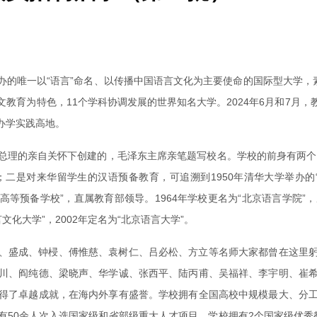
的唯一以“语言”命名、以传播中国语言文化为主要使命的国际型大学，
教育为特色，11个学科协调发展的世界知名大学。2024年6月和7月
办学实践高地。
总理的亲自关怀下创建的，毛泽东主席亲笔题写校名。学校的前身有两个：
；二是对来华留学生的汉语预备教育，可追溯到1950年清华大学举办的
生高等预备学校”，直属教育部领导。1964年学校更名为“北京语言学
化大学”，2002年定名为“北京语言大学”。
、盛成、钟梫、傅惟慈、袁树仁、吕必松、方立等名师大家都曾在这里
川、阎纯德、梁晓声、华学诚、张西平、陆丙甫、吴福祥、李宇明、崔
得了卓越成就，在海内外享有盛誉。学校拥有全国高校中规模最大、分
有50余人次入选国家级和省部级重大人才项目。学校拥有2个国家级优秀