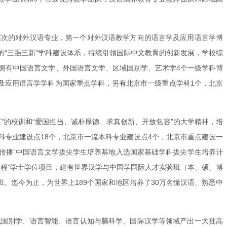
层次的对外汉语专业，第一个对外汉语教学方向的语言学及应用语言学博
“三强三新”学科建设体系，持续引领国际中文教育的创新发展，学校综
拥有中国语言文学、外国语言文学、区域国别学、艺术学4个一级学科博
学及应用语言学学科为国家重点学科，另有北京市一级重点学科1个，北京
”的校训和“爱国担当、诚朴厚德、求真创新、开放包容”的大学精神，培
科专业建设点18个，北京市一流本科专业建设点4个，北京市重点建设一
际传播”中国语言文学拔尖学生培养基地入选国家基础学科拔尖学生培养计
工程”学士学位项目，建有世界汉学与中国学国际人才实验班（本、硕、博
。迄今为止，为世界上189个国家和地区培养了30万名懂汉语、熟悉中
。
域国别学、语言智能、语言认知与脑科学、国际汉学等领域产出一大批高