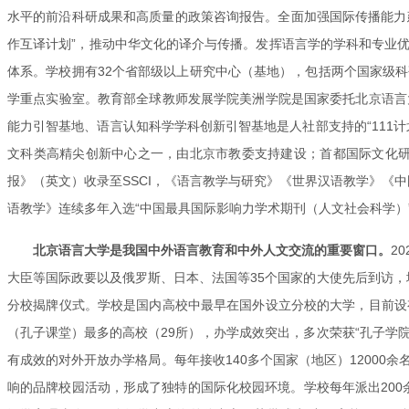
水平的前沿科研成果和高质量的政策咨询报告。全面加强国际传播能力
作互译计划”，推动中华文化的译介与传播。发挥语言学的学科和专业
体系。学校拥有32个省部级以上研究中心（基地），包括两个国家级
学重点实验室。教育部全球教师发展学院美洲学院是国家委托北京语言
能力引智基地、语言认知科学学科创新引智基地是人社部支持的“111
文科类高精尖创新中心之一，由北京市教委支持建设；首都国际文化研
报》（英文）收录至SSCI，《语言教学与研究》《世界汉语教学》《
语教学》连续多年入选“中国最具国际影响力学术期刊（人文社会科学）
北京语言大学是我国中外语言教育和中外人文交流的重要窗口。
2
大臣等国际政要以及俄罗斯、日本、法国等35个国家的大使先后到访，
分校揭牌仪式。学校是国内高校中最早在国外设立分校的大学，目前设
（孔子课堂）最多的高校（29所），办学成效突出，多次荣获“孔子学
有成效的对外开放办学格局。每年接收140多个国家（地区）12000
响的品牌校园活动，形成了独特的国际化校园环境。学校每年派出200