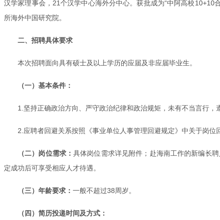
汉学家理事会，21个汉学中心海外分中心。获批成为“中阿高校10+1
所海外中国研究院。
二、招聘具体要求
本次招聘面向具有硕士及以上学历的应届及非应届毕业生。
（一）基本条件：
1.坚持正确政治方向、严守政治纪律和政治规矩，未有不当言行
2.应聘者回避关系按照《事业单位人事管理回避规定》中关于岗位
（二）岗位需求：
具体岗位需求详见附件；‌赴海南工作的新编长
定成功后可享受相应人才待遇。
（三）‌年龄要求‌：
一般不超过38周岁。
（四）简历投递时间及方式：