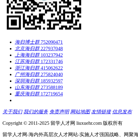
海归博士群
752090471
北京海归群
227937048
上海海归群
103237942
江苏海归群
172331746
浙江海归群
415062622
广州海归群
275824040
深圳海归群
185932597
山东海归群
273588189
重庆海归群
172719654
关于我们
我们的服务
免责声明
网站地图
友情链接
信息发布
Copyright © 2011-2025 留学人才网 liuxuehr.com 版权所有
留学人才网-海内外高层次人才网站-实施人才强国战略、网聚