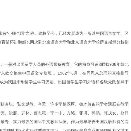
素有“小联合国”之称。建校至今，已经发展成为一所以中国语言文学、区
，教育部怀进鹏部长两次到北京语言大学和北京语言大学哈萨克斯坦分校指
一是对出国留学人员的外语预备教育，它的前身可追溯到1938年陕北
“东欧交换生中国语文专修班”。1962年6月，在周恩来总理的直接指导
院”，成为我国来华留学生学习汉语、出国留学生学习外语和各级党政领导干
躬耕杏坛、弘文励教。今天，许多学植深厚、德才兼备的学者活跃在教学
希亮、段鹏、罗林、曹志耘、宁一中、方铭、张博、郭鹏、陈戎女、赵日
工最专、实力最强的国际中文教师队伍。作为最早培养出国汉语师资的高
教学团队和9个市级优秀教学团队，汉语国际教育专业教师团队和区域国