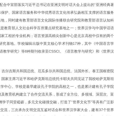
配合中宣部落实习近平总书记在亚洲文明对话大会上提出的“亚洲经典著
承保护、国家语言服务和中华优秀语言文化传承弘扬相互支撑的语言服务
基地，同时建有教育部语言文化国际传播联合研究院和教育部语言认知科
院是教育部人文社会科学百所重点研究基地之一；世界汉学与中国学话语
护国家工程的专业机构；语言资源高精尖创新中心是北京高校中仅有的两个
研究基地。学校编辑出版中英文核心学术刊物17种，其中《中国语言学
教学研究》等8种期刊收录至CSSCI。《语言教学与研究》和《世界汉
统、吉尔吉斯共和国总统、厄瓜多尔共和国总统、法国外长、泰王国枢密院
月，国家主席习近平和哈萨克斯坦总统托卡耶夫共同见证了我校哈萨克斯坦
教学中心。学校是最早建设孔子学院的高校之一，也是累计建有孔子学院
高校及教育机构建立了合作交流关系，形成了全方位、多领域、深层次、富
五洲学子同堂砥砺，多元文化碰撞交融，打造了“世界文化节”等具有广泛影
文交流，三次承办文明交流互鉴对话会和世界汉学家大会，建有37个世界