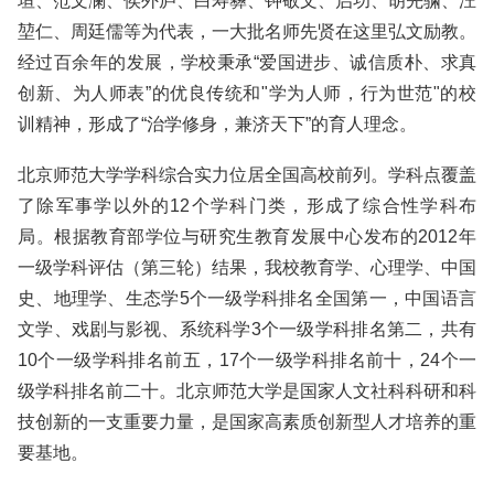
垣、范文澜、侯外庐、白寿彝、钟敬文、启功、胡先骕、汪
堃仁、周廷儒等为代表，一大批名师先贤在这里弘文励教。
经过百余年的发展，学校秉承“爱国进步、诚信质朴、求真
创新、为人师表”的优良传统和"学为人师，行为世范"的校
训精神，形成了“治学修身，兼济天下”的育人理念。
北京师范大学学科综合实力位居全国高校前列。学科点覆盖
了除军事学以外的12个学科门类，形成了综合性学科布
局。根据教育部学位与研究生教育发展中心发布的2012年
一级学科评估（第三轮）结果，我校教育学、心理学、中国
史、地理学、生态学5个一级学科排名全国第一，中国语言
文学、戏剧与影视、系统科学3个一级学科排名第二，共有
10个一级学科排名前五，17个一级学科排名前十，24个一
级学科排名前二十。北京师范大学是国家人文社科科研和科
技创新的一支重要力量，是国家高素质创新型人才培养的重
要基地。