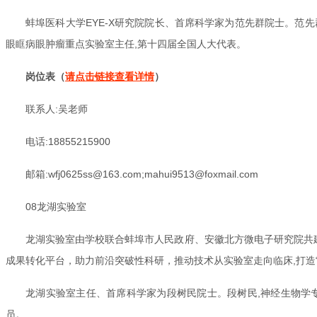
蚌埠医科大学EYE-X研究院院长、首席科学家为范先群院士。范先
眼眶病眼肿瘤重点实验室主任,第十四届全国人大代表。
岗位表（
请点击链接查看详情
）
联系人:吴老师
电话:18855215900
邮箱:wfj0625ss@163.com;mahui9513@foxmail.com
08龙湖实验室
龙湖实验室由学校联合蚌埠市人民政府、安徽北方微电子研究院共建
成果转化平台，助力前沿突破性科研，推动技术从实验室走向临床,打造“
龙湖实验室主任、首席科学家为段树民院士。段树民,神经生物学专家
员。