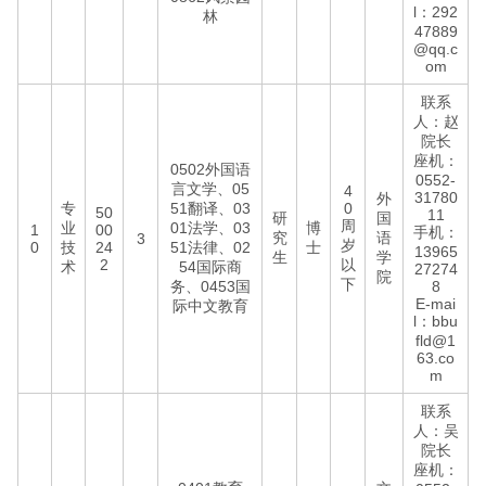
l：292
林
47889
@qq.c
om
联系
人：赵
院长
座机：
0502外国语
0552-
言文学、05
4
31780
外
专
51翻译、03
0
50
11
研
国
周
业
01法学、03
博
1
00
手机：
究
语
3
岁
0
技
24
51法律、02
士
13965
生
学
2
以
术
54国际商
27274
院
下
务、0453国
8
E-mai
际中文教育
l：bbu
fld@1
63.co
m
联系
人：吴
院长
座机：