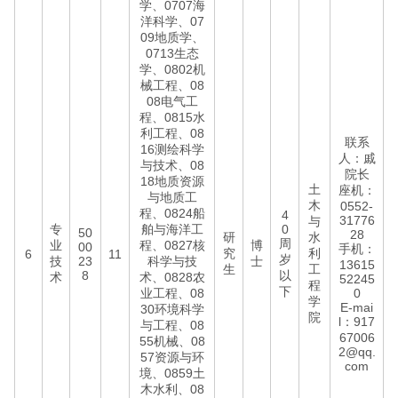
学、0707海
洋科学、07
09地质学、
0713生态
学、0802机
械工程、08
08电气工
程、0815水
利工程、08
联系
16测绘科学
人：戚
与技术、08
院长
18地质资源
土
座机：
与地质工
木
0552-
程、0824船
4
31776
与
专
舶与海洋工
0
50
28
研
水
周
业
程、0827核
博
00
手机：
究
利
6
11
岁
技
23
科学与技
士
13615
生
工
8
以
术
术、0828农
52245
程
下
业工程、08
0
学
E-mai
30环境科学
院
l：917
与工程、08
67006
55机械、08
2@qq.
57资源与环
com
境、0859土
木水利、08