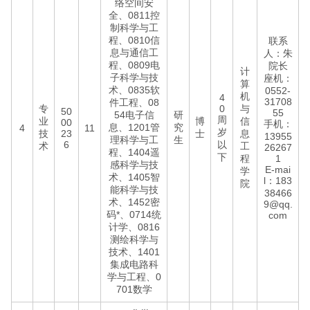
络空间安
全、0811控
制科学与工
程、0810信
联系
息与通信工
人：朱
程、0809电
院长
计
子科学与技
座机：
算
术、0835软
0552-
机
4
31708
件工程、08
专
0
与
50
55
54电子信
研
周
业
博
信
00
手机：
息、1201管
究
4
11
岁
技
23
士
息
13955
理科学与工
生
6
以
术
工
26267
程、1404遥
下
程
1
感科学与技
E-mai
学
术、1405智
l：183
院
能科学与技
38466
术、1452密
9@qq.
码*、0714统
com
计学、0816
测绘科学与
技术、1401
集成电路科
学与工程、0
701数学