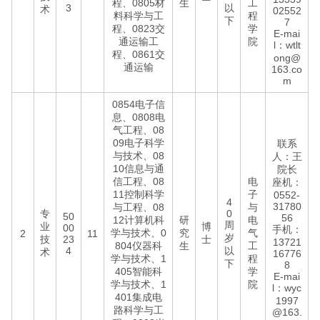
程、0805材
生
工
3
以
术
02552
料科学与工
程
下
7
程、0823交
学
E-mai
通运输工
院
l：wtlt
程、0861交
ong@
通运输
163.co
m
0854电子信
息、0808电
气工程、08
09电子科学
联系
与技术、08
人：王
10信息与通
院长
信工程、08
电
座机：
11控制科学
子
0552-
4
31780
与工程、08
与
专
0
50
56
12计算机科
研
电
周
业
博
00
手机：
学与技术、0
究
气
2
11
岁
技
23
士
13721
804仪器科
生
工
4
以
术
16776
学与技术、1
程
下
8
405智能科
学
E-mai
学与技术、1
院
l：wyc
401集成电
1997
路科学与工
@163.