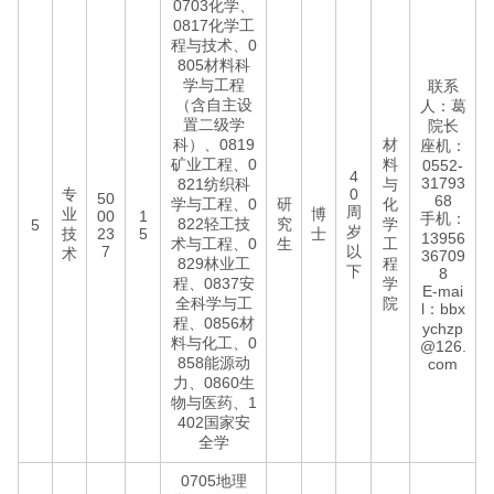
0703化学、
0817化学工
程与技术、0
805材料科
学与工程
联系
（含自主设
人：葛
置二级学
院长
科）、0819
材
座机：
矿业工程、0
料
0552-
4
31793
821纺织科
与
专
0
50
68
学与工程、0
研
化
周
业
博
00
1
手机：
822轻工技
究
学
5
岁
技
23
5
士
13956
术与工程、0
生
工
7
以
术
36709
829林业工
程
下
8
程、0837安
学
E-mai
全科学与工
院
l：bbx
程、0856材
ychzp
料与化工、0
@126.
858能源动
com
力、0860生
物与医药、1
402国家安
全学
0705地理