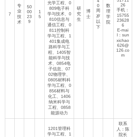
31711
4
光学工程、0
26
专
0
数
50
809电子科
研
手机：
周
业
博
理
00
1
学与技术、0
究
7
15755
岁
技
23
5
士
学
810信息与
生
23628
9
以
术
院
通信工程、0
6
下
E-mai
811控制科
l：sun
学与工程、1
xichao
401集成电
626@
路科学与工
126.co
程、1405智
m
能科学与技
术、0854电
子信息、07
02物理学、
0805材料科
学与工程、0
856材料与
化工、1406
纳米科学与
工程、0858
能源动力
联系
1201管理科
人：陈
学与工程、1
院长