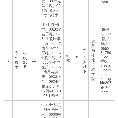
程、0803光
com
学工程、08
12计算机科
学与技术
0710生物
学、0828农
联系
业工程、08
人：张
31生物医学
院长
食
工程、0832
座机：
品
食品科学与
0552-
4
与
31780
专
工程、0836
0
50
研
生
22
周
业
生物工程、0
博
00
究
物
3
11
手机：
岁
技
23
860生物与
士
生
工
13805
5
以
术
医药、0955
程
52223
下
食品与营
学
4
养、0908水
zhang
院
产、0904植
bin207
物保护、10
@163.
07药学、10
com
08中药学
0812计算机
科学与技
术、0839网