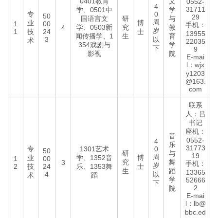
0401教育
文
0552-
4
31711
学、0501中
学
专
0
50
29
国语言文
研
与
周
业
博
1
00
手机：
学、0503新
究
教
4
岁
1
技
24
士
13955
闻传播学、1
生
育
3
以
术
22035
354戏剧与
学
下
9
影视
院
E-mai
l：wjx
y1203
@163.
com
联系
人：吕
书记
座机：
音
0552-
4
乐
31773
专
1301艺术
0
50
研
与
19
周
业
学、1352音
博
1
00
究
舞
3
手机：
岁
2
技
24
乐、1353舞
士
生
蹈
13365
4
以
术
蹈
学
52666
下
2
院
E-mai
l：lb@
bbc.ed