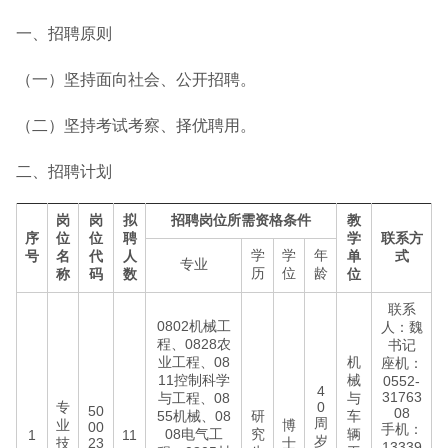
一、招聘原则
（一）坚持面向社会、公开招聘。
（二）坚持考试考察、择优聘用。
二、招聘计划
岗
岗
拟
招聘岗位所需资格条件
教
序
位
位
聘
学
联系方
学
学
年
号
名
代
人
单
式
专业
历
位
龄
称
码
数
位
联系
0802机械工
人：魏
程、0828农
书记
业工程、08
机
座机：
11控制科学
械
0552-
4
31763
与工程、08
与
专
0
50
08
55机械、08
研
车
周
业
博
00
手机：
08电气工
究
辆
1
11
岁
技
23
士
13339