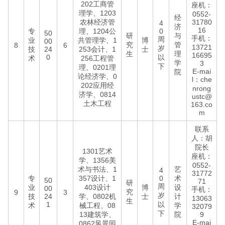
202工商管
座机：
理学、1203
0552-
经
农林经济管
31780
4
济
16
专
理、1204公
0
50
研
与
手机：
周
业
共管理学、1
博
00
究
管
8
6
13721
岁
技
24
253会计、1
士
生
理
16695
0
以
术
256工程管
学
3
下
理、0201理
E-mai
院
论经济学、0
l：che
202应用经
nrong
济学、0814
ustc@
土木工程
163.co
m
联系
人：胡
院长
1301艺术
座机：
学、1356美
0552-
术与书法、1
艺
4
31772
专
357设计、1
0
术
50
71
研
周
业
403设计
博
设
00
手机：
究
9
3
岁
技
24
学、0802机
士
计
13063
生
1
以
术
械工程、08
学
32079
下
13建筑学、
院
9
E-mai
0862风景园