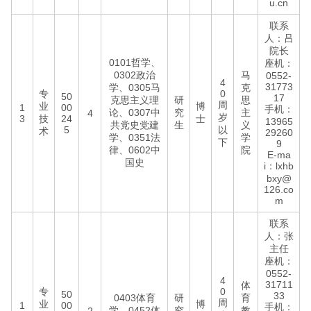
u.cn
联系
人：吕
院长
0101哲学、
座机：
0302政治
马
0552-
4
31773
学、0305马
克
专
0
50
17
克思主义理
研
思
周
业
博
1
00
手机：
论、0307中
究
主
4
岁
3
技
24
士
13965
共党史党建
生
义
5
以
术
29260
学、0351法
学
下
9
律、0602中
院
E-ma
国史
i：lxhb
bxy@
126.co
m
联系
人：张
主任
座机：
0552-
4
31711
体
专
0
50
33
0403体育
研
育
周
业
博
1
00
手机：
学、0452体
究
教