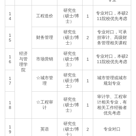
研究生
专业对口，本硕2
1
工程造价
（硕士/博
1
4
11院校优先考虑
士）
研究生
专业对口，可承
1
财务管理
（硕士/博
担审计、高级财
2
5
士）
务管理相关课程
经济
研究生
专业对口，本硕2
1
与管
市场营销
（硕士/博
1
6
11院校优先考虑
理学
士）
院
研究生
☆城市管
城市管理或城市
1
（硕士/博
1
7
理
规划专业
士）
审计学、工程审
研究生
☆工程审
计相关专业，有
1
（硕士/博
1
8
计
相关工作经验者
士）
优先考虑
研究生
1
英语
（硕士/博
专业对口
2
9
士）