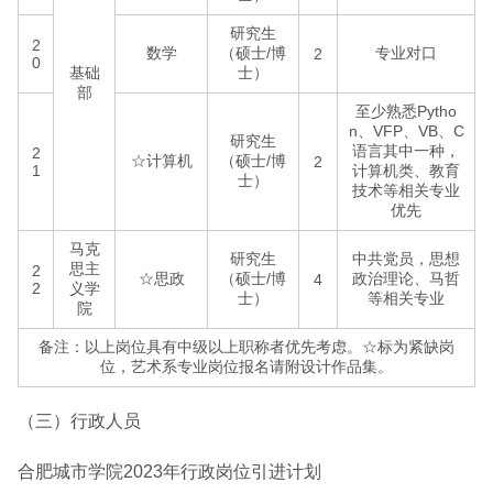
研究生
2
数学
（硕士/博
专业对口
2
0
基础
士）
部
至少熟悉Pytho
n、VFP、VB、C
研究生
语言其中一种，
2
☆计算机
（硕士/博
2
1
计算机类、教育
士）
技术等相关专业
优先
马克
研究生
中共党员，思想
思主
2
☆思政
（硕士/博
政治理论、马哲
4
2
义学
士）
等相关专业
院
备注：以上岗位具有中级以上职称者优先考虑。☆标为紧缺岗
位，艺术系专业岗位报名请附设计作品集。
（三）行政人员
合肥城市学院2023年行政岗位引进计划