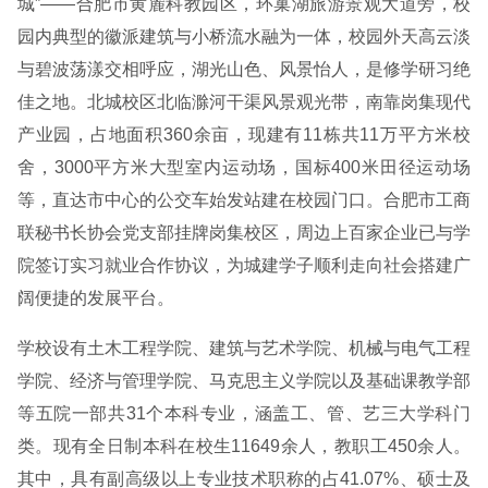
城”——合肥市黄麓科教园区，环巢湖旅游景观大道旁，校
园内典型的徽派建筑与小桥流水融为一体，校园外天高云淡
与碧波荡漾交相呼应，湖光山色、风景怡人，是修学研习绝
佳之地。北城校区北临滁河干渠风景观光带，南靠岗集现代
产业园，占地面积360余亩，现建有11栋共11万平方米校
舍，3000平方米大型室内运动场，国标400米田径运动场
等，直达市中心的公交车始发站建在校园门口。合肥市工商
联秘书长协会党支部挂牌岗集校区，周边上百家企业已与学
院签订实习就业合作协议，为城建学子顺利走向社会搭建广
阔便捷的发展平台。
学校设有土木工程学院、建筑与艺术学院、机械与电气工程
学院、经济与管理学院、马克思主义学院以及基础课教学部
等五院一部共31个本科专业，涵盖工、管、艺三大学科门
类。现有全日制本科在校生11649余人，教职工450余人。
其中，具有副高级以上专业技术职称的占41.07%、硕士及