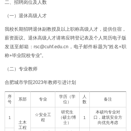
二、招聘岗位及人数
（一）退休高级人才
我校长期招聘退休副教授及以上职称高级人才，提供住宿，
薪资面议。退休高级人才请将应聘登记表及个人简历电子版
发送至邮箱：rsc@cuhf.edu.cn，电子邮件标题为“姓名+职
称+毕业院校专业”。
（二）专业教师
合肥城市学院2023年教师引进计划
序
学历（学
人
系部
专业
备注
号
位）
数
研究生
本硕均专业对
☆安全工
（硕士/博
口，建筑安全方
1
1
程
土木
士）
向优先考虑
工程