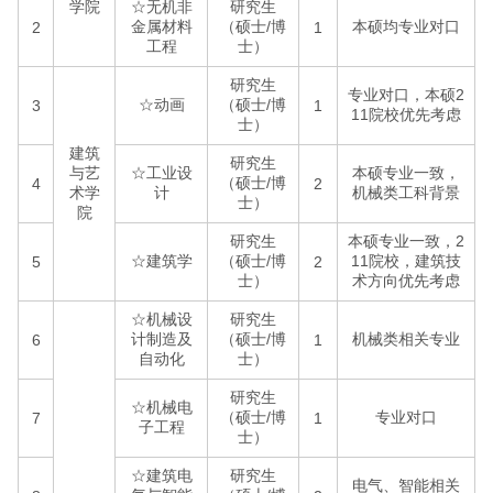
学院
☆无机非
研究生
金属材料
（硕士/博
本硕均专业对口
2
1
工程
士）
研究生
专业对口，本硕2
☆动画
（硕士/博
3
1
11院校优先考虑
士）
建筑
研究生
与艺
☆工业设
本硕专业一致，
（硕士/博
4
2
术学
计
机械类工科背景
士）
院
研究生
本硕专业一致，2
☆建筑学
（硕士/博
11院校，建筑技
5
2
士）
术方向优先考虑
☆机械设
研究生
计制造及
（硕士/博
机械类相关专业
6
1
自动化
士）
研究生
☆机械电
（硕士/博
专业对口
7
1
子工程
士）
☆建筑电
研究生
电气、智能相关