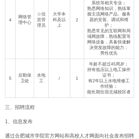
系统等相关专业；
熟悉网络知识，熟练掌
☆信
大学本
握主流网络产品、服务
网络管
息管
科及以
器的安装、调试和维
4
2
理中心
理员
上
护；
熟悉常见的互联网和局
域网故障，熟练配置等
网络设备，具备快速解
决突发故障的能力；
男性优先
年龄不超过45周岁；
持有低压以上电工操作
后勤保
水电
证书；
5
/
1
卫处
工
有2年以上水电维修工
作经验；
能长期住宿北城校区者
三、招聘流程
1、信息发布
通过合肥城市学院官方网站和高校人才网面向社会发布招聘