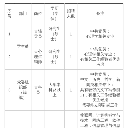
学历
序
招聘
部门
岗位
（学
备注
号
人数
位）
研究生
☆辅
中共党员；
（硕
1
1
导员
心理学相关专业
士）
学生处
中共党员；
☆心
研究生
心理学相关专业；
理咨
（硕
2
1
有相关工作经验者优先
询师
士）
考虑
中共党员；
中文、历史、哲学、新
党委组
大学本
闻类相关专业；
织部
☆科
科及以
具有较强的文字写作能
3
1
（统
员
上
力，有相关工作经验者
战）
优先考虑
需要能立即到岗工作
物联网、计算机科学与
技术、网络工程、软件
工程，信息管理与信息