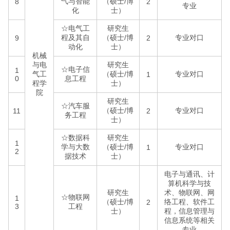
气与智能
（硕士/博
8
2
专业
化
士）
☆电气工
研究生
程及其自
（硕士/博
专业对口
9
2
动化
士）
机械
与电
研究生
☆电子信
1
气工
（硕士/博
专业对口
1
0
息工程
程学
士）
院
研究生
☆汽车服
（硕士/博
专业对口
11
2
务工程
士）
☆数据科
研究生
1
学与大数
（硕士/博
专业对口
1
2
据技术
士）
电子与通讯、计
算机科学与技
研究生
术、物联网、网
☆物联网
1
（硕士/博
络工程、软件工
2
3
工程
士）
程，信息管理与
信息系统等相关
专业