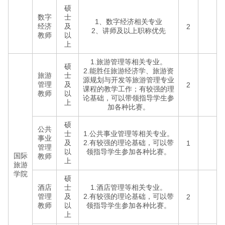
硕
数字
士
1、数字经济相关专业
经济
及
2
2、讲师及以上职称优先
教师
以
上
1.旅游管理等相关专业。
硕
2.能胜任旅游经济学、旅游资
旅游
士
源规划与开发等旅游管理专业
管理
及
2
课程的教学工作；有较强的理
教师
以
论基础，可以带领指导学生参
上
加各种比赛。
硕
公共
士
1.公共事业管理等相关专业。
事业
及
2.有较强的理论基础，可以带
1
管理
以
领指导学生参加各种比赛。
国际
教师
上
旅游
学院
硕
酒店
士
1.酒店管理等相关专业。
管理
及
2.有较强的理论基础，可以带
2
教师
以
领指导学生参加各种比赛。
上