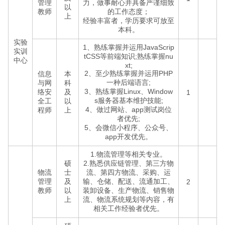
管理
力，做事耐心并具备严谨细致
以
教师
的工作态度；
上
经验丰富者，学历要求可放至
本科。
实验
1、熟练掌握并运用JavaScrip
实训
tCSS等前端知识;熟练掌握nu
中心
xt;
2、至少熟练掌握并运用PHP
信息
本
一种后端语言;
与网
科
3、熟练掌握Linux、Window
络安
及
1
s服务器基本维护技能;
全工
以
4、做过网站、app测试岗位
程师
上
者优先;
5、会微信小程序、公众号、
app开发优先。
1.物流管理等相关专业。
硕
2.熟悉供应链管理、第三方物
物流
士
流、第四方物流、采购、运
管理
及
输、仓储、配送、流通加工、
2
教师
以
装卸设备、生产物流、销售物
上
流、物流系统规划等内容，有
相关工作经验者优先。