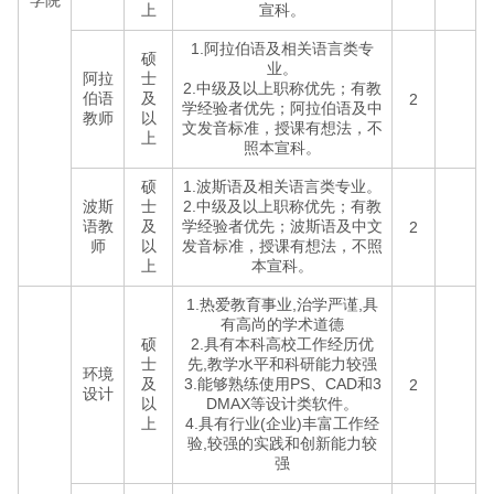
学院
上
宣科。
1.阿拉伯语及相关语言类专
硕
业。
阿拉
士
2.中级及以上职称优先；有教
伯语
及
2
学经验者优先；阿拉伯语及中
教师
以
文发音标准，授课有想法，不
上
照本宣科。
硕
1.波斯语及相关语言类专业。
波斯
士
2.中级及以上职称优先；有教
语教
及
学经验者优先；波斯语及中文
2
师
以
发音标准，授课有想法，不照
上
本宣科。
1.热爱教育事业,治学严谨,具
有高尚的学术道德
硕
2.具有本科高校工作经历优
士
先,教学水平和科研能力较强
环境
及
3.能够熟练使用PS、CAD和3
2
设计
以
DMAX等设计类软件。
上
4.具有行业(企业)丰富工作经
验,较强的实践和创新能力较
强