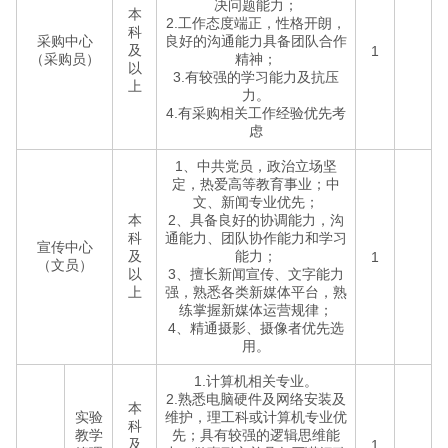
决问题能力；
本
2.工作态度端正，性格开朗，
科
采购中心
良好的沟通能力具备团队合作
及
1
（采购员）
精神；
以
3.有较强的学习能力及抗压
上
力。
4.有采购相关工作经验优先考
虑
1、中共党员，政治立场坚
定，热爱高等教育事业；中
文、新闻专业优先；
本
2、具备良好的协调能力，沟
科
通能力、团队协作能力和学习
宣传中心
及
能力；
1
（文员）
以
3、擅长新闻宣传、文字能力
上
强，熟悉各类新媒体平台，熟
练掌握新媒体运营规律；
4、精通摄影、摄像者优先选
用。
1.计算机相关专业。
2.熟悉电脑硬件及网络安装及
本
实验
维护，理工科或计算机专业优
科
教学
先；具有较强的逻辑思维能
及
1