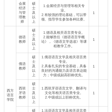
会展
硕
1.会展经济与管理等相关专
经济
士
业。
与管
及
1
2.有较强的理论基础，可以带
理教
以
领、指导学生参加各种比赛。
师
上
硕
1.德语及相关语言类专业。
士
德语
2.能够胜任《德语语言学概
及
1
教师
论》，《德语文学选读》等课
以
程教学工作。
上
硕
1.俄语语言文学及相关语言类
士
专业。
俄语
及
2.具备扎实的专业基础，具备
1
教师
以
良好的沟通能力及语言表达能
上
力；中级或副高职称优先。
硕
西班
士
1.西班牙语语言文学、翻译与
西方
牙语
及
文化等相关语言类专业。
1
语言
教师
以
2.中级或以上职称优先。
学院
上
硕
1.法语语言文学及相关语言类