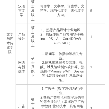
硕
汉语
士
写作学、文字学、语言学、文
言文
及
艺学、现当代文学、古代文学
5
学
以
方向。
上
硕
1、熟悉产品设计专业知识；
士
文学
产品
2、熟练使用产品常用软件Rh
及
1
与艺
设计
ino、PS、AI、CorelDRAW、
以
术传
autoCAD；
上
媒学
院
1.新闻学、传播学等相关专
硕
业。
网络
士
2.能熟练掌握各类音频、视
与新
及
频、以及编辑制作软件等、熟
1
媒体
以
练操作Premiere/Al/In Design
上
等视音频操作软件及单反设
备。
1.广告学（数字营销方向)专
业。
2.熟悉广告理论和数字营销理
硕
论等专业知识；掌握数字广告
士
广告
学教师 营销技术，具备网络
及
2