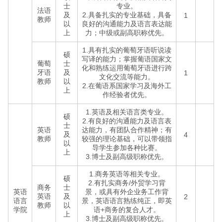
士
专业。
法语
及
2.具备扎实的专业基础，具备
1
教师
以
良好的沟通能力及语言表达能
上
力；中级或副高职称优先。
1.具有扎实的葡萄牙语听说读
硕
写译的能力；掌握葡语国家文
葡萄
士
化和熟练运用葡萄牙语进行跨
牙语
及
1
文化交流等能力。
教师
以
2.在葡语系国家学习及海外工
上
作经验者优先。
1.英语及相关语言类专业。
硕
2.有良好的沟通能力及语言表
士
英语
达能力，有团队合作精神；有
及
4
教师
较强的理论基础，可以带领指
以
导学生参加各种比赛。
上
3.博士及副高级职称优先。
1.商务英语等相关专业。
硕
2.有扎实商务/外贸学习背
商务
士
英语
景，或具有外企业务工作背
英语
及
2
语言
景，英语语言熟练纯正，即英
教师
以
学院
语+商务的复合人才。
上
3.博士及副高级职称优先。