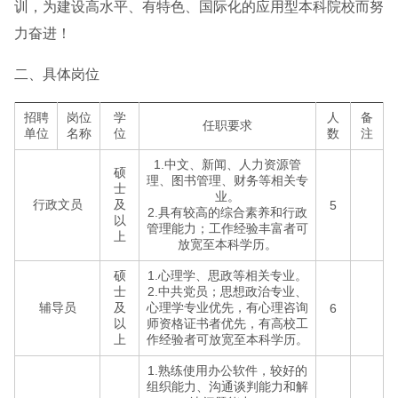
训，为建设高水平、有特色、国际化的应用型本科院校而努
力奋进！
二、具体岗位
招聘
岗位
学
人
备
任职要求
单位
名称
位
数
注
1.中文、新闻、人力资源管
硕
理、图书管理、财务等相关专
士
业。
行政文员
及
5
2.具有较高的综合素养和行政
以
管理能力；工作经验丰富者可
上
放宽至本科学历。
硕
1.心理学、思政等相关专业。
士
2.中共党员；思想政治专业、
辅导员
及
心理学专业优先，有心理咨询
6
以
师资格证书者优先，有高校工
上
作经验者可放宽至本科学历。
1.熟练使用办公软件，较好的
组织能力、沟通谈判能力和解