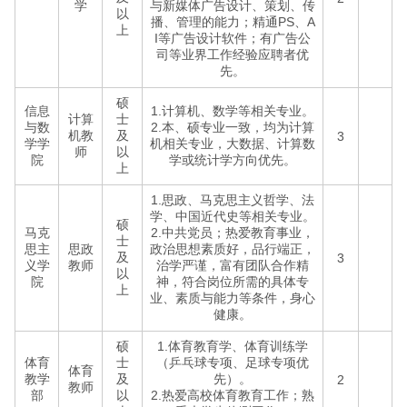
学
与新媒体广告设计、策划、传
以
播、管理的能力；精通PS、A
上
I等广告设计软件；有广告公
司等业界工作经验应聘者优
先。
硕
信息
1.计算机、数学等相关专业。
计算
士
与数
2.本、硕专业一致，均为计算
机教
及
3
学学
机相关专业，大数据、计算数
师
以
院
学或统计学方向优先。
上
1.思政、马克思主义哲学、法
学、中国近代史等相关专业。
硕
马克
2.中共党员；热爱教育事业，
士
思主
思政
政治思想素质好，品行端正，
及
3
义学
教师
治学严谨，富有团队合作精
以
院
神，符合岗位所需的具体专
上
业、素质与能力等条件，身心
健康。
硕
1.体育教育学、体育训练学
体育
士
（乒乓球专项、足球专项优
体育
教学
及
先）。
2
教师
部
以
2.热爱高校体育教育工作；熟