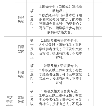
1.翻译专业（口译或计算机辅
硕
助翻译）。
士
2.熟悉笔译与口译基本理论知
翻译
及
识和实践知识与能力；能够指
2
教师
以
导翻译专业本科生的毕业论文
上
写作工作，指导学生参与相关
的翻译技能大赛。
硕
1.日语及相关语言类专业。
士
2.中级及以上职称优先；有教
日语
及
学经验者优先；日语及中文发
1
教师
以
音标准，授课有想法，不照本
上
宣科。
硕
1.韩语及相关语言类专业。
士
2.中级及以上职称优先；有教
韩语
及
学经验者优先；韩语及中文发
1
教师
以
音标准，授课有想法，不照本
上
宣科。
硕
1.泰语及相关语言类专业。
士
2.中级及以上职称优先；有教
东方
泰语
及
学经验者优先；泰语及中文发
1
语言
教师
以
音标准，授课有想法，不照本