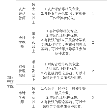
硕
资产
士
1.资产评估等相关专业。
评估
及
2.具备资产评估知识，有相关
1
教师
以
工作经验者优先。
上
1.会计学等相关专业。
硕
2.讲师以上职称优先。
会计
士
3.有较强的独立开展会计学教
学教
及
2
学的工作能力，有较强的理论
师
以
基础，可以带领指导学生参加
上
各种比赛。
硕
1.财务管理等相关专业。
财务
士
2.讲师以上职称优先。
管理
及
2
3.有较强的理论基础，可以带
教师
以
国际
领指导学生参加各种比赛。
上
经济
学院
硕
1.金融学、经济学、投资学等
审计
士
相关专业。
学教
及
2.讲师以上职称优先。
2
师
以
3.有较强的理论基础，可以带
上
领指导学生参加各种比赛。