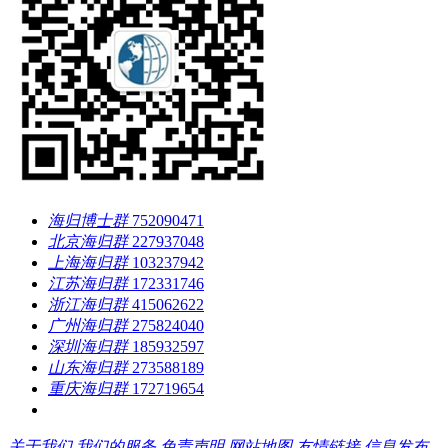
海归博士群
752090471
北京海归群
227937048
上海海归群
103237942
江苏海归群
172331746
浙江海归群
415062622
广州海归群
275824040
深圳海归群
185932597
山东海归群
273588189
重庆海归群
172719654
关于我们
我们的服务
免责声明
网站地图
友情链接
信息发布