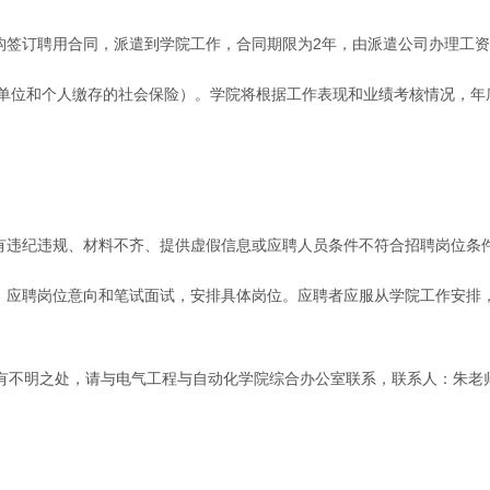
构签订聘用合同，派遣到学院工作，合同期限为2年，由派遣公司办理工
，含单位和个人缴存的社会保险）。学院将根据工作表现和业绩考核情况，
现有违纪违规、材料不齐、提供虚假信息或应聘人员条件不符合招聘岗位条
景、应聘岗位意向和笔试面试，安排具体岗位。应聘者应服从学院工作安排
处，请与电气工程与自动化学院综合办公室联系，联系人：朱老师0551-638