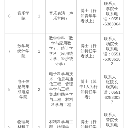
联系人：
李院长
博士（行
音乐学
音乐表演（声
联系电
知青年学
6
1
院
乐方向）
话：0551
者以上）
-6383964
1
数学学科（数
联系人：
学与应用数
杨院长
数学与
博士（行
学）、统计学
联系电
统计学
知特任学
7
1
学科（应用统
话：0551
院
者以上）
计学、经济统
-6383618
计学）
2
电子科学与技
联系人：
术、信息与通
电子信
博士（其
张院长
信工程、管理
息与集
中1人为行
联系电
科学与工程、
8
2
成电路
知特任学
话：0551
集成电路科学
学院
者）
-6283303
与工程、材料
7
科学与工程
联系人：
訾院长
物理与
材料科学与工
博士（行
联系电
材料工
程、物理学、
知特任学
9
1