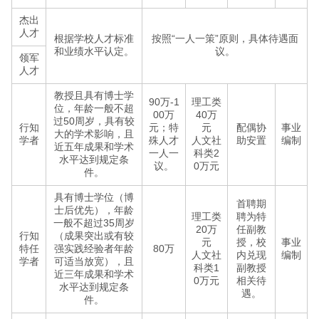
杰出
人才
根据学校人才标准
按照“一人一策”原则，具体待遇面
和业绩水平认定。
议。
领军
人才
教授且具有博士学
90万-1
理工类
位，年龄一般不超
00万
40万
过50周岁，具有较
行知
元；特
元
配偶协
事业
大的学术影响，且
学者
殊人才
人文社
助安置
编制
近五年成果和学术
一人一
科类2
水平达到规定条
议。
0万元
件。
具有博士学位（博
首聘期
士后优先），年龄
理工类
聘为特
一般不超过35周岁
20万
任副教
行知
（成果突出或有较
元
授，校
事业
特任
强实践经验者年龄
80万
人文社
内兑现
编制
学者
可适当放宽），且
科类1
副教授
近三年成果和学术
0万元
相关待
水平达到规定条
遇。
件。