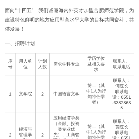
面向“十四五”，我们诚邀海内外英才加盟合肥师范学院，为
建设特色鲜明的地方应用型高水平大学的目标共同奋斗，共
谋发展！
一、招聘计划
学历学位
序
用人单
计划
联系人、
需求学科专业
及相关要
号
位
人数
联系电话
求
联系人：
博士（其
何院长
中1人为行
联系电
文学院
中国语言文学
1
2
知特任学
话：0551
者）
-6382863
5
应用经济学类
联系人：
（金融、投资
博士（其
黄院长
经济与
类专业优
中1人为行
联系电
管理学
先）、工商管
2
2
知特任学
话：0551