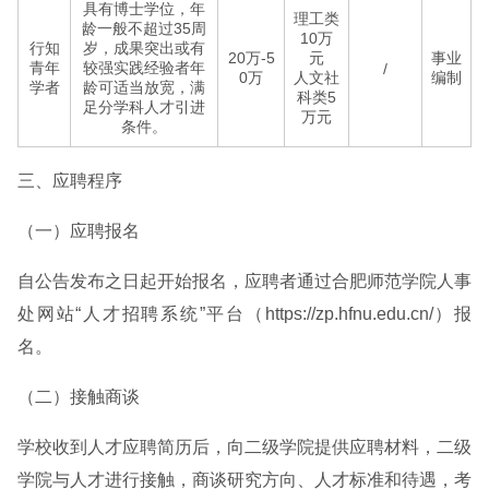
具有博士学位，年
理工类
龄一般不超过35周
10万
行知
岁，成果突出或有
20万-5
元
事业
青年
较强实践经验者年
/
0万
人文社
编制
学者
龄可适当放宽，满
科类5
足分学科人才引进
万元
条件。
三、应聘程序
（一）应聘报名
自公告发布之日起开始报名，应聘者通过合肥师范学院人事
处网站“人才招聘系统”平台（https://zp.hfnu.edu.cn/）报
名。
（二）接触商谈
学校收到人才应聘简历后，向二级学院提供应聘材料，二级
学院与人才进行接触，商谈研究方向、人才标准和待遇，考