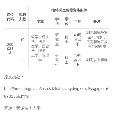
招聘岗位所需资格条件
岗位
拟聘
代码
人数
学
学
专业
年龄
备注
历
位
副高职称放宽
研
40周
哲学、经济
博
至45周岁，
究
岁以
10
学、法学、
士
正高职称可放
生
下
200
文学、历史
宽至50周岁
034
学、理学、
3
工学、管理
研
45周
硕
学
究
岁以
副高以上职称
3
士
生
下
原文出处：
http://hrss.ah.gov.cn/zxzx/ztzl/ahsszsydwgkzpzl/ssgxgkzp/
8735356.html
来源：安徽理工大学