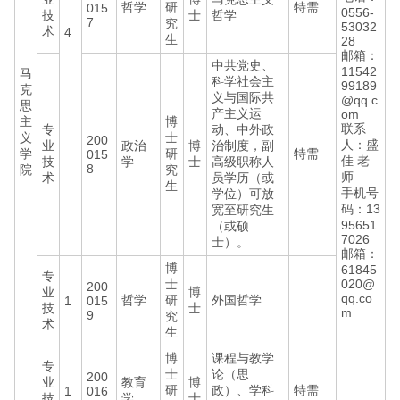
哲学
研
特需
015
0556-
技
士
哲学
7
究
53032
术
4
生
28
邮箱：
中共党史、
11542
马
科学社会主
99189
克
义与国际共
@qq.c
思
产主义运
om
主
博
联系
专
动、中外政
义
士
200
人：盛
业
政治
博
治制度，副
学
研
特需
015
佳 老
技
学
士
高级职称人
8
院
究
师
术
员学历（或
生
手机号
学位）可放
码：13
宽至研究生
95651
（或硕
7026
士）。
邮箱：
博
61845
专
士
020@
200
业
博
qq.co
哲学
研
外国哲学
1
015
技
士
m
9
究
术
生
博
课程与教学
专
士
论（思
200
业
教育
博
研
政）、学科
特需
1
016
技
学
士