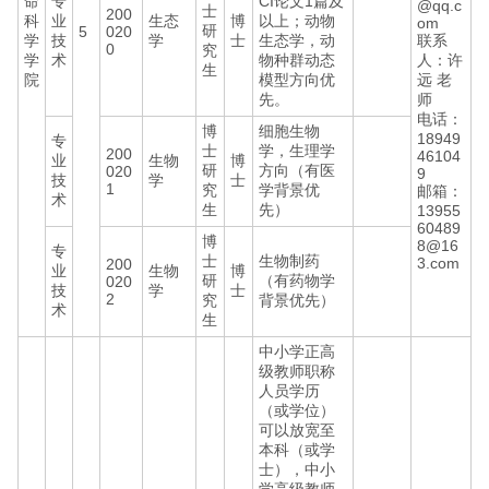
命
专
CI论文1篇及
@qq.c
士
200
科
业
生态
博
以上；动物
om
研
5
020
学
技
学
士
生态学，动
联系
0
究
学
术
物种群动态
人：许
生
院
模型方向优
远 老
先。
师
电话：
博
细胞生物
18949
专
士
学，生理学
200
46104
业
生物
博
研
方向（有医
020
9
技
学
士
1
究
学背景优
邮箱：
术
生
先）
13955
60489
博
8@16
专
士
生物制药
3.com
200
业
生物
博
研
（有药物学
020
技
学
士
2
究
背景优先）
术
生
中小学正高
级教师职称
人员学历
（或学位）
可以放宽至
本科（或学
士），中小