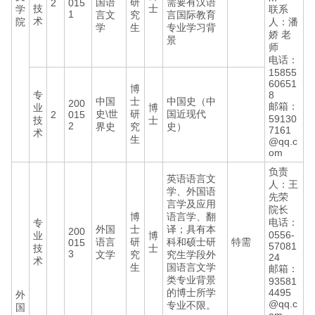
国语
研
需要有汉语
2
015
技
士
学
联系
1
言文
究
言国际教育
术
院
人：潘
学
生
专业学习背
娇 老
景
师
电话：
15855
60651
博
专
8
中国
士
中国史（中
200
邮箱：
业
博
史\世
研
国近现代
2
015
59130
技
士
2
界史
究
史）
7161
术
生
@qq.c
om
负责
英语语言文
人：王
学、外国语
先荣
言学及应用
院长
博
语言学、翻
电话：
专
外国
士
译；具有本
200
0556-
业
博
语言
研
科和硕士研
特需
015
57081
技
士
3
文学
究
究生学段外
24
术
生
国语言文学
邮箱：
类专业背景
93581
的博士所学
4495
外
@qq.c
专业不限。
国