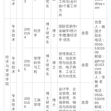
3
究
工作/社会行
@qq.c
术
生
政/个案工作
om
方
向
负责
博
专
国际贸易学/
人：杨
士
200
业
经济
博
金融学/统计
国才
研
急需
016
技
学
士
学/数量经济
院长
4
究
术
学 优先
电话：
生
0556-
53039
08
管理系统工
博
邮箱：
经
专
管理
程、信息管
士
jjglrcyj
200
济
业
科学
博
理与信息系
@163.
研
急需
016
与
技
与工
士
统、电子商
com
5
究
管
6
术
程
务、工业工
联系
生
理
程方向优先
人：张
学
敏 老
院
师
会计学、企
电话：
博
业管理、财
0556-
专
士
务管理、市
200
53039
业
工商
博
研
场营销、物
急需
016
89
技
管理
士
6
究
流与供应链
邮箱：
术