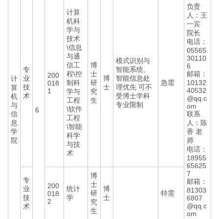
负责
计算
人：王
机科
一宾
学与
院长
技术
电话：
\信息
05565
与通
30110
模式识别与
信工
博
6
专
智能系统、
程\控
士
邮箱：
200
业
博
智能信息处
计
制科
研
急需
10132
018
技
士
理优先 可不
算
40532
1
学与
究
术
受博士学科
机
@qq.c
工程
生
专业限制
与
om
\软件
6
信
联系
工程
息
人：陈
\智能
学
香 老
科学
院
师
与技
电话：
术
18955
65625
7
博
专
邮箱：
士
200
业
统计
博
81303
研
特需
018
技
学
士
6807
2
究
@qq.c
术
生
om