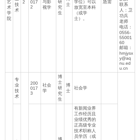
艺
与影
研
学位）可以
急需
2
017
技
士
联系
2
术
视学
究
放宽至本科
术
人：卫
学
生
（或学
功兵
院
士）。
老师
电话：
0556-
55001
60
邮箱：
hmjysx
y@aq
nu.ed
u.cn
博
专
士
200
业
社会
博
研
社会学
017
技
学
士
3
究
术
生
有新闻业界
工作经历且
业绩优秀的
正高级专业
技术职称人
员学历（或
博