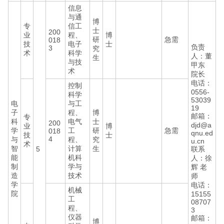
信息
与通
博
专
信工
士
200
业
程、
博
研
急需
018
技
电子
士
负责
3
究
术
科学
人：董
生
与技
甲东
术
院长
电话：
控制
0556-
科学
53039
电
与工
19
子
程、
博
邮箱：
专
科
电气
士
200
djd@a
业
博
学
工
研
急需
018
qnu.ed
技
士
4
与
程、
究
u.cn
术
智
计算
生
5
联系
能
机科
人：徐
制
学与
辉 老
造
技术
师
学
电话：
机械
院
15155
工
08707
程、
3
仪器
邮箱：
博