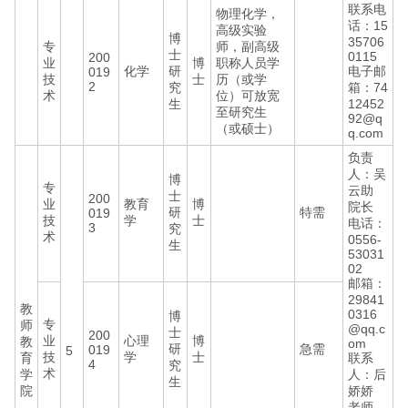
联系电
物理化学，
话：15
高级实验
博
35706
专
师，副高级
士
0115
200
业
博
职称人员学
化学
研
电子邮
019
技
士
历（或学
2
究
箱：74
术
位）可放宽
生
12452
至研究生
92@q
（或硕士）
q.com
负责
人：吴
博
专
云助
士
200
业
教育
博
院长
研
特需
019
技
学
士
电话：
3
究
术
0556-
生
53031
02
邮箱：
29841
教
0316
博
专
师
@qq.c
士
200
业
心理
博
教
om
研
急需
019
5
技
学
士
育
联系
4
究
术
学
人：后
生
院
娇娇
老师