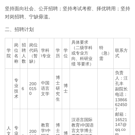
坚持面向社会、公开招聘；坚持考试考察、择优聘用；坚持
对岗招聘、宁缺毋滥。
二、招聘计划
具体要求
岗
招
岗位
（二级学科
特
学
位
聘
代码
学科
学
学
联系方
或专业方
（急）
院
名
人
（暂
\专业
历
位
式
向、科研业
需
称
数
缺）
绩 等要求）
负责
博
人：汪
专
中国
士
孔丰
200
业
博
语言
研
6
015
副院长
技
士
0
文学
究
电话：
术
生
13866
62450
7
邮箱：
汉语言国际
16521
147@
教育
博
教育\中国语
专
人
qq.co
学\中
士
言文学博士
200
业
博
文
m