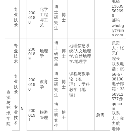
电话：
13635
博
专
化学
56269
士
200
业
工程
博
6
研
018
技
与工
士
邮箱：
8
究
术
艺
whubg
生
ly@sin
a.com
负责
博
专
地理信息系
人：张
士
200
业
地理
博
统/人文地理
元广
研
018
技
学
士
学/自然地理
9
院长
究
术
学/地理学
联系电
生
话：05
博
课程与教学
56-57
专
士
论（地
08196
200
业
教育
博
电子邮
研
理），学科
019
技
学
士
箱：33
0
究
教学（地
资
术
58912
生
理）
源
577@
与
qq.co
博
专
环
5
m
士
200
业
旅游
博
联系
境
研
急需
019
技
管理
士
人：金
学
1
究
术
力航
院
生
老师