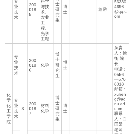
专
科学
56380
士
200
业
与技
博
4696
研
急需
018
@qq.c
技
术、
士
5
究
om
术
农业
生
工
程、
光学
工程
负责
人：徐
博
专
衡 院
士
200
业
博
长
化学
研
018
技
士
电话：
6
究
术
0556
生
—570
8018
邮箱：
xuhen
化
博
g@aq
学
专
士
200
nu.ed
化
业
材料
博
研
3
018
u.cn
工
技
化学
士
7
联系
究
学
术
人：白
生
院
国梁
老师