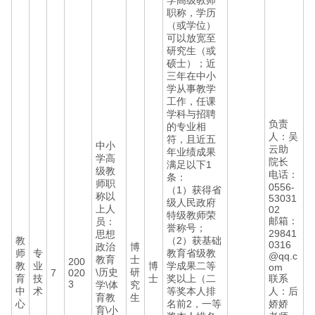
学高级教师
职称，学历
（或学位）
可以放宽至
研究生（或
硕士）；近
三年在中小
学从事教学
工作，任课
学科与招聘
负责
的专业相
人：吴
符，且近五
中小
云助
年业绩成果
学高
院长
满足以下1
级教
电话：
条：
师职
0556-
（1）获得省
称以
53031
级人民政府
上人
02
特级教师荣
邮箱：
员：
誉称号；
29841
思想
教
（2）获基础
0316
政治
博
师
专
教育省级教
@qq.c
教育
士
200
教
业
博
学成果二等
om
\历史
研
7
020
育
技
士
奖以上（二
联系
3
学\体
究
中
术
等奖本人排
人：后
育教
生
心
名前2，一等
娇娇
育\小