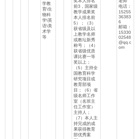
奖本人排名
老师
学教
前3，国家级
电话：
育\生
教学成果奖
15255
物科
36383
本人排名前
学\英
6
5）；（3）
语\美
邮箱：
获省级及以
术学
15330
上教学名师
等
02548
或教坛新秀
@qq.c
称号；（4）
om
获省级优质
课比赛一等
奖以上；
（5）主持全
国教育科学
研究项目或
教育部项
目；（6）省
级名师工作
室（名班主
任工作室）
主持人；
（7）本人主
持完成的成
果获得教育
部优秀案