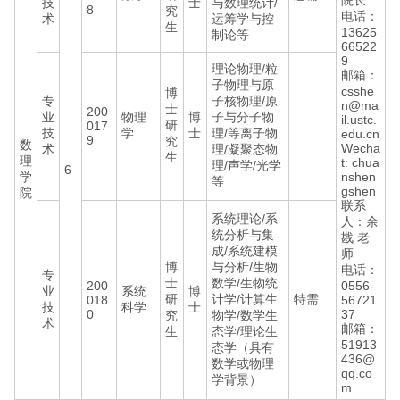
院长
技
士
与数理统计/
8
究
电话：
术
运筹学与控
生
13625
制论等
66522
9
理论物理/粒
邮箱：
子物理与原
csshe
博
专
子核物理/原
n@ma
士
200
业
物理
博
子与分子物
il.ustc.
研
017
技
学
士
理/等离子物
edu.cn
9
究
数
Wecha
术
理/凝聚态物
生
理
t: chua
理/声学/光学
6
学
nshen
等
gshen
院
联系
系统理论/系
人：余
统分析与集
戡 老
成/系统建模
师
博
与分析/生物
电话：
专
士
数学/生物统
200
0556-
业
系统
博
研
计学/计算生
特需
018
56721
技
科学
士
0
37
究
物学/数学生
术
邮箱：
生
态学/理论生
51913
态学（具有
436@
数学或物理
qq.co
学背景）
m