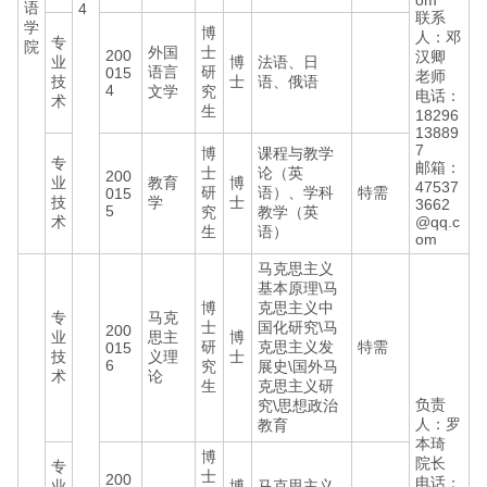
om
语
4
联系
学
博
人：邓
专
院
外国
士
200
汉卿
业
博
法语、日
语言
研
015
老师
技
士
语、俄语
4
文学
究
电话：
术
生
18296
13889
7
博
课程与教学
专
邮箱：
士
论（英
200
业
教育
博
47537
研
语）、学科
特需
015
技
学
士
3662
5
究
教学（英
术
@qq.c
生
语）
om
马克思主义
基本原理\马
博
克思主义中
专
马克
士
国化研究\马
200
业
思主
博
研
克思主义发
特需
015
技
义理
士
6
究
展史\国外马
术
论
生
克思主义研
负责
究\思想政治
人：罗
教育
本琦
博
院长
专
士
200
电话：
业
博
马克思主义