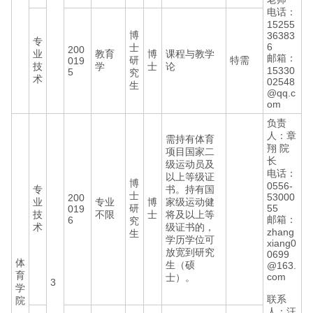
电话：
15255
博
36383
专
6
士
200
业
教育
博
课程与教学
邮箱：
研
特需
019
技
学
士
论
15330
5
究
术
02548
生
@qq.c
om
负责
人：章
需持有体育
翔 院
项目国家二
长
级运动员及
电话：
以上等级证
博
0556-
专
书。持有国
士
53000
200
业
专业
博
家级运动健
研
55
019
技
不限
士
将及以上等
邮箱：
6
究
术
级证书的，
zhang
生
学历学位可
xiang0
放宽到研究
0699
体
生（硕
@163.
育
com
士）。
3
学
联系
院
人：汪