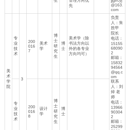
生
管理方向优
jjglrcyj
@163.
先
com
负责
人：朱
胜甲
院长
博
专
美术学（除
电话：
士
200
业
美术
博
书法方向以
15155
研
016
68090
技
学
士
外的各专业
7
究
2
术
方向均可）
生
邮箱：
15832
94564
美
@qq.c
术
om
3
学
联系
院
人：刘
焯 老
师
博
电话：
专
士
200
13966
业
设计
博
研
016
90304
技
学
士
8
究
2
术
邮箱：
生
25299