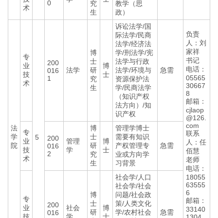
0
究
教学（思
术
生
政）
诉讼法学/国
负责
际法学/民商
人：刘
法学/经济法
家祥
博
学/刑法学/宪
专
书记
士
法学与行政
200
业
博
电话：
法学
研
法学/环境与
急需
016
技
士
05565
1
究
资源保护法
术
30667
生
学/民商法学
8
（知识产权
邮箱：
法方向）/知
cjlaop
识产权
@126.
com
法
博
管理学博士
专
联系
学
士
需要有知识
5
200
业
管理
博
人：任
院
研
产权管理专
急需
016
技
学
士
佰慧
2
究
业或方向学
术
老师
生
习背景
电话：
社会学/人口
18055
63555
社会学/社会
6
博
问题/社会政
专
邮箱：
士
策/人类文化
200
业
社会
博
33140
研
学/农村社会
急需
016
技
学
士
1304