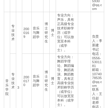
5930
@qq.c
om
专业方向：
声乐，具有
博
正高级专业
专
音乐
士
技术职称学
200
业
博
与舞
研
历（或学
016
技
士
负责
9
蹈学
究
位）可以放
术
人：李
生
宽至本科
新建
（或学
书记
士）。
电话：
专业方向：
0556-
舞蹈学理
53011
论、舞蹈编
81
邮箱：
导、舞蹈表
博
10740
专
演、舞蹈教
音乐
士
200
78535
业
博
育，具有正
音
与舞
研
017
@qq.c
技
士
高级专业技
0
乐
蹈学
究
om
术
术职称学历
3
学
生
联系
（或学位）
院
人：王
可以放宽至
任赵
本科（或学
老师
士）。
电话：