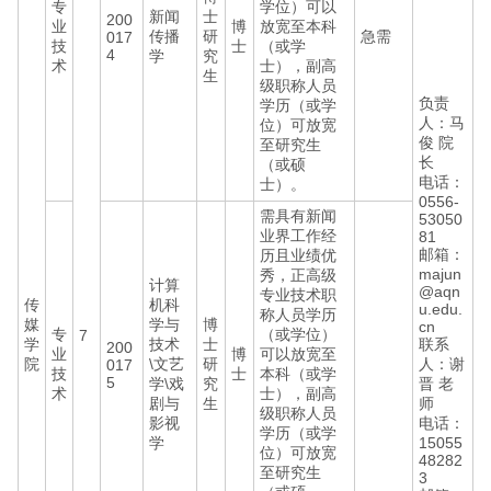
专
学位）可以
新闻
士
200
业
博
放宽至本科
传播
研
急需
017
技
士
（或学
4
学
究
术
士），副高
生
级职称人员
负责
学历（或学
人：马
位）可放宽
俊 院
至研究生
长
（或硕
电话：
士）。
0556-
需具有新闻
53050
业界工作经
81
邮箱：
历且业绩优
majun
秀，正高级
计算
@aqn
专业技术职
传
机科
u.edu.
称人员学历
媒
学与
博
cn
专
（或学位）
7
学
技术
士
联系
200
业
博
可以放宽至
院
\文艺
研
人：谢
017
技
士
本科（或学
5
学\戏
究
晋 老
术
士），副高
剧与
生
师
级职称人员
影视
电话：
学历（或学
学
15055
位）可放宽
48282
至研究生
3