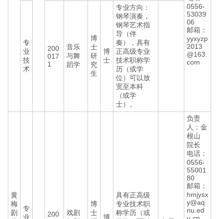
0556-
专业方向：
53039
钢琴演奏，
06
钢琴艺术指
邮箱：
导（伴
博
yyxyzp
专
奏），具有
2013
音乐
士
200
业
博
正高级专业
@163.
与舞
研
017
技
士
技术职称学
com
1
蹈学
究
术
历（或学
生
位）可以放
宽至本科
（或学
士）。
负责
人：金
根山
院长
电话：
0556-
55001
80
邮箱：
hmjysx
黄
具有正高级
y@aq
梅
博
专业技术职
专
nu.ed
剧
戏剧
士
称学历（或
200
业
博
u.cn