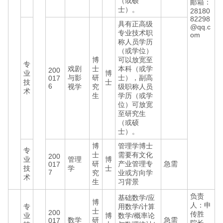
（或硕
邮箱：
士）。
28180
82298
具有正高级
@qq.c
专业技术职
om
称人员学历
（或学位）
博
可以放宽至
专
戏剧
士
本科（或学
200
业
博
与影
研
士），副高
017
技
士
6
视学
究
级职称人员
术
生
学历（或学
位）可放宽
至研究生
（或硕
士）。
博
管理学博士
专
士
需要有文化
200
业
管理
博
研
产业管理专
急需
017
技
学
士
7
究
业或方向学
术
生
习背景
负责
基础数学/应
博
人：申
专
用数学/计算
士
200
传胜
业
博
数学/概率论
数学
研
急需
017