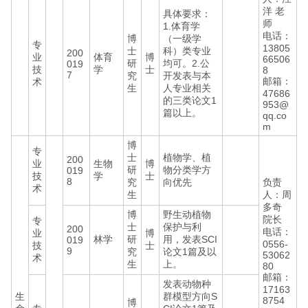
洋 老
具体要求：
师
1.体育学
电话：
博
（一级学
专
13805
士
科）类专业
200
业
体育
博
66506
研
均可。2.公
019
技
学
士
8
7
究
开发表与本
邮箱：
术
生
人专业相关
47686
的三类论文1
953@
篇以上。
qq.co
m
博
专
士
植物学、植
200
业
生物
博
研
物分类学方
019
技
学
士
8
究
向优先
负责
术
生
人：周
多奇
博
野生动植物
院长
专
士
保护与利
200
电话：
业
博
林学
研
用，发表SCI
019
0556-
技
士
9
究
论文1篇及以
53062
术
生
上。
80
邮箱：
发表动物种
17163
生
群模型方向S
8754
博